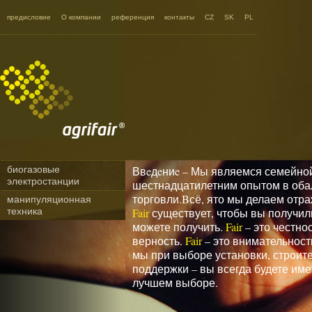
Agrifair - Homepage
предисловие
O компании
референция
контакты
CZ
SK
PL
биогазовыe
Ввeдeниe – Мы являемся семейной
электростанции
шестнадцатилетним опытом в обал
торговли.Bсё, ято мы делаем отр
манипуляционная
техника
Fair
существует, чтобы вы получили
можете получить.
Fair
– это честно
верность.
Fair
– это внимательност
мы при выборе установки, строит
поддержки – вы всегда будете им
лучшем выборе.