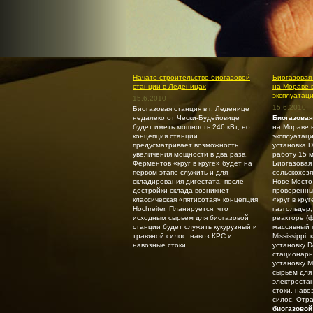
Начато строительство биогазовой
Биогазовая
станции в Леденицах
на Мораве 
эксплуатац
15.6.2010
15.6.2010
Биогазовая станция в г. Леденице
недалеко от Чески-Будейовице
Биогазовая
будет иметь мощность 246 кВт, но
на Мораве 
концепция станции
эксплуатац
предусматривает возможность
установка D
увеличения мощности в два раза.
работу 15 м
Ферментов «круг в круге» будет на
Биогазовая
первом этапе служить и для
сельскохоз
складирования дигестата, после
Нове Место
достройки склада возникнет
проверенны
классическая «пятисотая» концепция
«круг в кру
Hochreiter. Планируется, что
газгольдер
исходным сырьем для биогазовой
реакторе (
станции будет служить кукурузный и
массивный 
травяной силос, навоз КРС и
Mississippi
навозные стоки.
установку D
стационарн
установку M
сырьем для
электроста
стоки, наво
силос. Отр
биогазовой