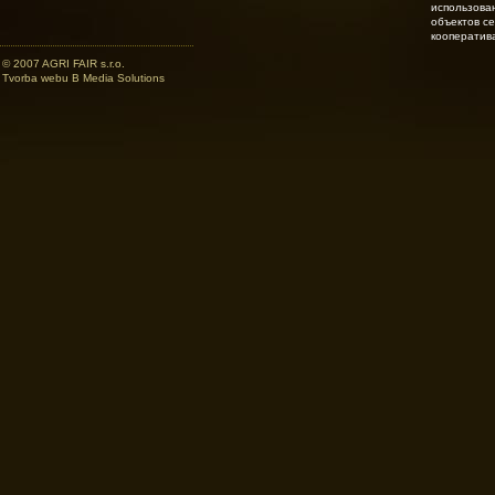
использова
объектов с
кооператив
© 2007 AGRI FAIR s.r.o.
Tvorba webu B Media Solutions